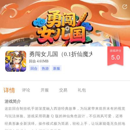
游戏评分
勇闯女儿国（0.1折仙魔大陆）
5.0
回合 4.61MB
回合
热游
新服
详情
评论
开服
交易
礼包
游戏简介
这款回合制挂机手游深度融入西游经典故事，为玩家带来前所未有的视觉
与玩法体验。游戏采用萌趣 Q 版的神仙角色设计，不仅画风可爱，还将
经典形象全新演绎。操作模式极为简易，轻松上手，让玩家能毫无负担地