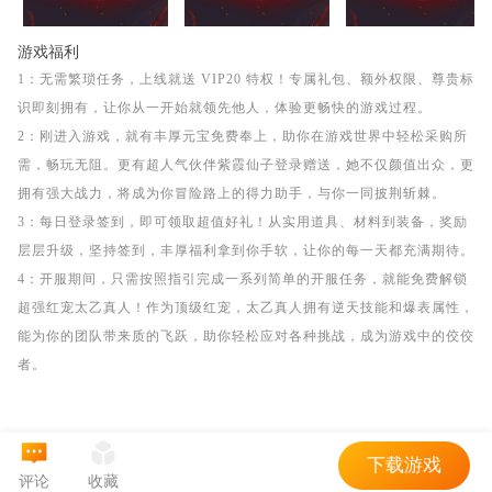
游戏福利
1：无需繁琐任务，上线就送 VIP20 特权！专属礼包、额外权限、尊贵标
识即刻拥有，让你从一开始就领先他人，体验更畅快的游戏过程。
2：刚进入游戏，就有丰厚元宝免费奉上，助你在游戏世界中轻松采购所
需，畅玩无阻。更有超人气伙伴紫霞仙子登录赠送，她不仅颜值出众，更
拥有强大战力，将成为你冒险路上的得力助手，与你一同披荆斩棘。
3：每日登录签到，即可领取超值好礼！从实用道具、材料到装备，奖励
层层升级，坚持签到，丰厚福利拿到你手软，让你的每一天都充满期待。
4：开服期间，只需按照指引完成一系列简单的开服任务，就能免费解锁
超强红宠太乙真人！作为顶级红宠，太乙真人拥有逆天技能和爆表属性，
能为你的团队带来质的飞跃，助你轻松应对各种挑战，成为游戏中的佼佼
者。
下载游戏
评论
收藏