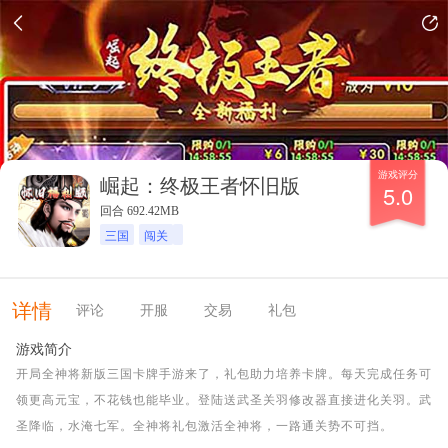
游戏评分
崛起：终极王者怀旧版
5.0
回合 692.42MB
三国
闯关
详情
评论
开服
交易
礼包
游戏简介
开局全神将新版三国卡牌手游来了，礼包助力培养卡牌。每天完成任务可
领更高元宝，不花钱也能毕业。登陆送武圣关羽修改器直接进化关羽。武
圣降临，水淹七军。全神将礼包激活全神将，一路通关势不可挡。