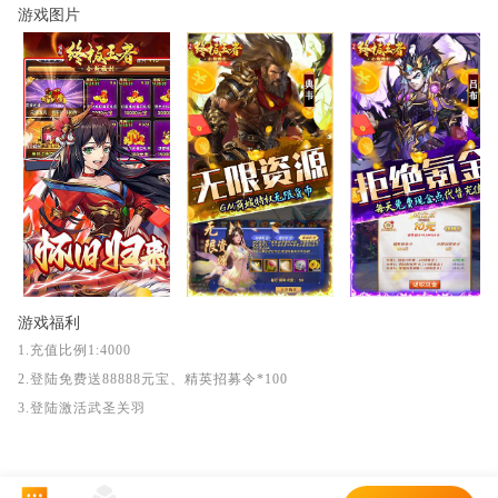
游戏图片
游戏福利
1.充值比例1:4000
2.登陆免费送88888元宝、精英招募令*100
3.登陆激活武圣关羽