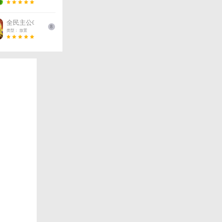
三国
三国
游戏排
行
IOS 排行榜
大掌门
类型：
三国