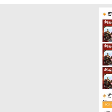
进击的堡垒
适用范围：
通码4
礼包内容：
招募令*2、英魂币*100、4星灵魂石*30、英魂币
金币*50000、英雄经验*20000
进击的堡垒
游戏活动
适用范围：
通码3
礼包内容：
钻石*300、招募令*1、探索宝箱*2、组件零件*
*50000、英雄经验*20000