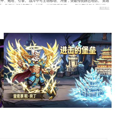
游戏介绍
一、核心设定 世界观：世界被名为黑潮的灾厄吞噬，玩
技堡垒，穿越回过去，集结超时空英雄，阻止灾难发生。 核
移动、冲撞，玩家需搭配英雄技能与堡垒武器，抵御潮水般的怪
可自由改装，搭配不同装甲、炮塔、引擎。 战斗中可主动移动
收集与养成 五大职业体系，数百位超时空英雄（神话、传说等
可升星、进阶，搭配出多种战术流派。 轻松放置 离线挂机收
佛系休闲与硬核挑战（秘境、竞技场等）。 福利丰厚 登录即
游戏截图