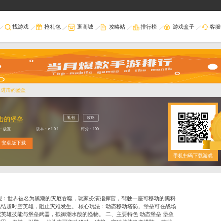
首页
找游戏
抢礼包
逛商
当前位置：
首页
>
游戏库
>
进击的堡垒
礼包
进击的堡垒
类型：
放置
版本：
v 1.0.1
评
安卓版下载