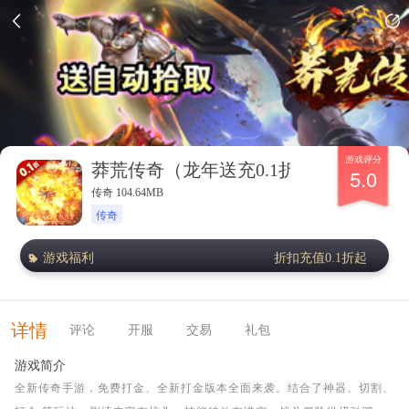
游戏评分
莽荒传奇（龙年送充0.1折）
5.0
传奇 104.64MB
传奇
游戏福利
折扣充值0.1折起
详情
评论
开服
交易
礼包
游戏简介
全新传奇手游，免费打金、全新打金版本全面来袭。结合了神器、切割、