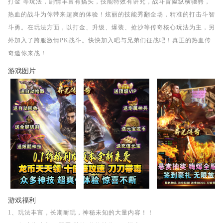
打金 等玩法，剧情丰富有搞头，技能特效有讲究，战斗冒险纵横驰骋，
热血的战斗为你带来超爽的体验！炫丽的技能秀翻全场，精准的打击斗智
斗勇。在玩法方面，以打金、升级、爆装、抢沙等传奇核心玩法为主，另
外加入了跨服激情PK战斗。快快加入吧与兄弟们征战吧！真正的热血传
奇邀你来战！
游戏图片
游戏福利
1、玩法丰富，长期耐玩，神秘未知的大量内容！！