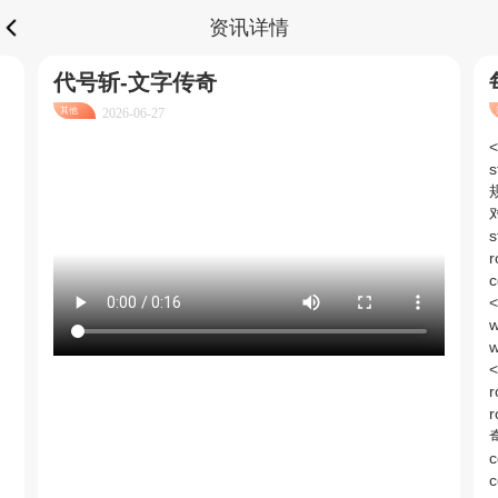
资讯详情
代号斩-文字传奇
其他
2026-06-27
<
s
s
c
w
<
r
c
c